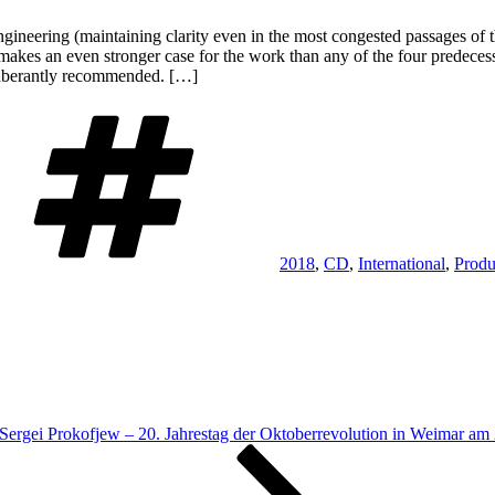
gineering (maintaining clarity even in the most congested passages of th
makes an even stronger case for the work than any of the four predeces
 exuberantly recommended. […]
Schlagwörter
2018
,
CD
,
International
,
Produ
ergei Prokofjew – 20. Jahrestag der Oktoberrevolution in Weimar am