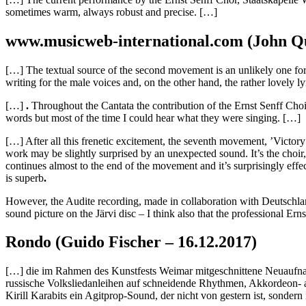
sometimes warm, always robust and precise. […]
www.musicweb-international.com (John Qu
[…] The textual source of the second movement is an unlikely one for 
writing for the male voices and, on the other hand, the rather lovely l
[…]
.
Throughout the Cantata the contribution of the Ernst Senff Choir
words but most of the time I could hear what they were singing. […]
[…] After all this frenetic excitement, the seventh movement, ’Victory
work may be slightly surprised by an unexpected sound. It’s the choir,
continues almost to the end of the movement and it’s surprisingly effe
is superb
.
However, the Audite recording, made in collaboration with Deutschlandra
sound picture on the Järvi disc – I think also that the professional Ern
Rondo (Guido Fischer – 16.12.2017)
[…] die im Rahmen des Kunstfests Weimar mitgeschnittene Neuaufnah
russische Volksliedanleihen auf schneidende Rhythmen, Akkordeon- au
Kirill Karabits ein Agitprop-Sound, der nicht von gestern ist, sonder