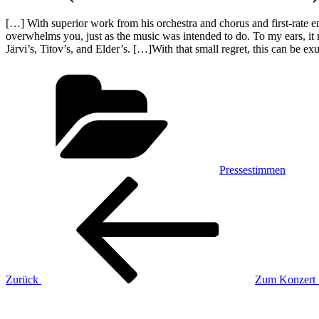
[…] With superior work from his orchestra and chorus and first-rate en
overwhelms you, just as the music was intended to do. To my ears, it 
Järvi’s, Titov’s, and Elder’s. […]With that small regret, this can be
Kategorien
Pressestimmen
Beitragsnavigation
Vorheriger
Beitrag
Zurück
Zum Konzert S
Nächster
Beitrag