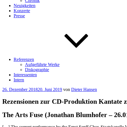
Chronik
Neuigkeiten
Konzerte
Presse
Referenzen
Aufgeführte Werke
Diskographie
Interessenten
Intern
Veröffentlicht
26. Dezember 2018
20. Juni 2019
von
Dieter Hansen
am
Rezensionen zur CD-Produktion Kantate z
The Arts Fuse (Jonathan Blumhofer – 26.0
[…] The current performance by the Ernst Senff Chor, Staatskapelle W