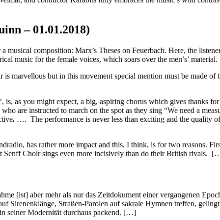
inn – 01.01.2018)
a musical composition: Marx’s Theses on Feuerbach. Here, the listener 
yrical music for the female voices, which soars over the men’s’ material
 is marvellous but in this movement special mention must be made of the
’, is, as you might expect, a big, aspiring chorus which gives thanks for
 who are instructed to march on the spot as they sing “We need a measur
ctive
.
…. The performance is never less than exciting and the quality of
dio, has rather more impact and this, I think, is for two reasons. Firstl
st Senff Choir sings even more incisively than do their British rivals. [
me [ist] aber mehr als nur das Zeitdokument einer vergangenen Epoch
f Sirenenklänge, Straßen-Parolen auf sakrale Hymnen treffen, gelingt 
n in seiner Modernität durchaus packend.
[…]