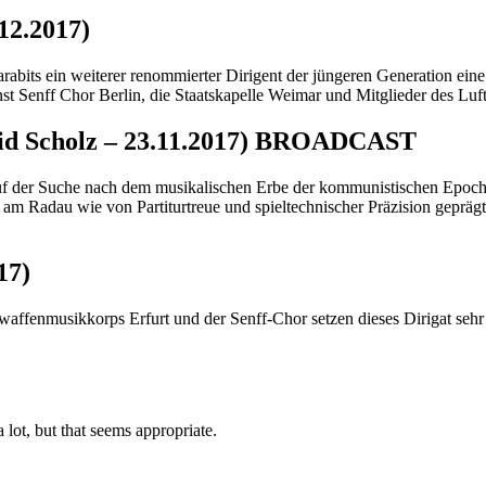
12.2017)
arabits ein weiterer renommierter Dirigent der jüngeren Generation ei
nst Senff Chor Berlin, die Staatskapelle Weimar und Mitglieder des Lu
avid Scholz – 23.11.2017) BROADCAST
uf der Suche nach dem musikalischen Erbe der kommunistischen Epoche 
t am Radau wie von Partiturtreue und spieltechnischer Präzision geprä
17)
waffenmusikkorps Erfurt und der Senff-Chor setzen dieses Dirigat sehr
lot, but that seems appropriate.