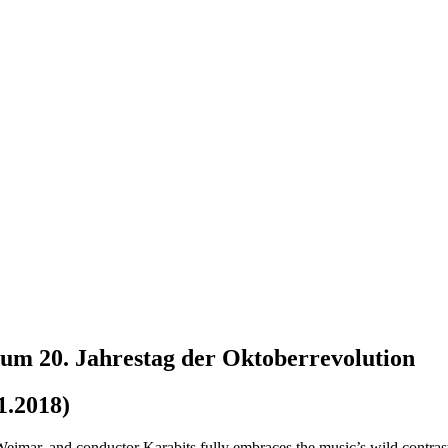
um 20. Jahrestag der Oktoberrevolution
1.2018)
eimar, and conductor Karabits fully embraces the music’s wild contrast