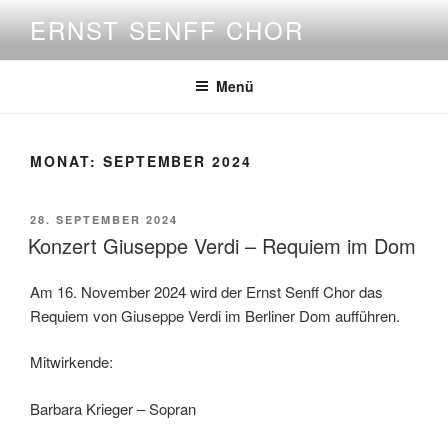
Zum
ERNST SENFF CHOR
Inhalt
springen
Menü
MONAT:
SEPTEMBER 2024
VERÖFFENTLICHT
28. SEPTEMBER 2024
AM
Konzert Giuseppe Verdi – Requiem im Dom
Am 16. November 2024 wird der Ernst Senff Chor das
Requiem von Giuseppe Verdi im Berliner Dom aufführen.
Mitwirkende:
Barbara Krieger – Sopran