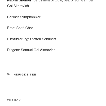
Naomi Shemer:
Gal Alterovich
Berliner Symphoniker
Ernst Senff Chor
Einstudierung: Steffen Schubert
Dirigent: Samuel Gal Alterovich
KATEGORIEN
NEUIGKEITEN
Beitragsnavigation
Vorheriger
ZURÜCK