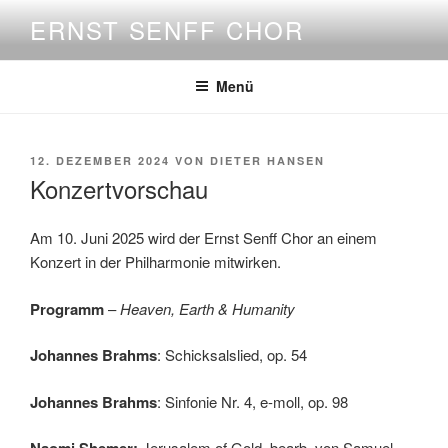
Zum
ERNST SENFF CHOR
Inhalt
springen
Menü
VERÖFFENTLICHT
12. DEZEMBER 2024
VON
DIETER HANSEN
AM
Konzertvorschau
Am 10. Juni 2025 wird der Ernst Senff Chor an einem
Konzert in der Philharmonie mitwirken.
Programm
–
Heaven, Earth & Humanity
Johannes Brahms
: Schicksalslied, op. 54
Johannes Brahms
: Sinfonie Nr. 4, e-moll, op. 98
Jerusalem of Gold, bearb. von Samuel