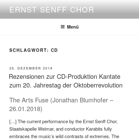
Zum
ERNST SENFF CHOR
Inhalt
springen
Menü
SCHLAGWORT:
CD
VERÖFFENTLICHT
26. DEZEMBER 2018
AM
Rezensionen zur CD-Produktion Kantate
zum 20. Jahrestag der Oktoberrevolution
The Arts Fuse (Jonathan Blumhofer –
26.01.2018)
[…] The current performance by the Ernst Senff Chor,
Staatskapelle Weimar, and conductor Karabits fully
embraces the music’s wild contrasts of extremes. The