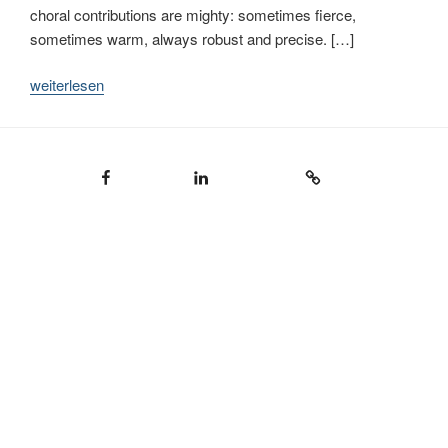
choral contributions are mighty: sometimes fierce,
sometimes warm, always robust and precise. […]
„Rezensionen
weiterlesen
zur
CD-
Produktion
Facebook
LinkedIn
Impressum
Kantate
zum
20.
Jahrestag
der
Oktoberrevolution“