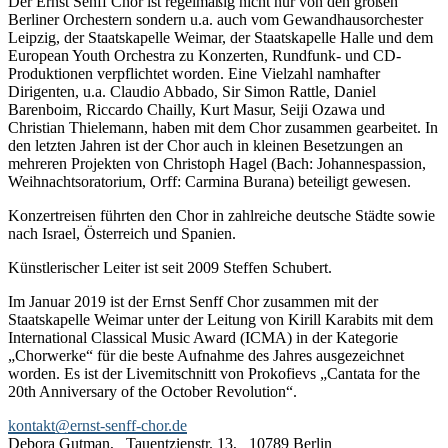
Der Ernst Senff Chor ist regelmäßig nicht nur von den großen
Berliner Orchestern sondern u.a. auch vom Gewandhausorchester
Leipzig, der Staatskapelle Weimar, der Staatskapelle Halle und dem
European Youth Orchestra zu Konzerten, Rundfunk- und CD-
Produktionen verpflichtet worden. Eine Vielzahl namhafter
Dirigenten, u.a. Claudio Abbado, Sir Simon Rattle, Daniel
Barenboim, Riccardo Chailly, Kurt Masur, Seiji Ozawa und
Christian Thielemann, haben mit dem Chor zusammen gearbeitet. In
den letzten Jahren ist der Chor auch in kleinen Besetzungen an
mehreren Projekten von Christoph Hagel (Bach: Johannespassion,
Weihnachtsoratorium, Orff: Carmina Burana) beteiligt gewesen.
Konzertreisen führten den Chor in zahlreiche deutsche Städte sowie
nach Israel, Österreich und Spanien.
Künstlerischer Leiter ist seit 2009 Steffen Schubert.
Im Januar 2019 ist der Ernst Senff Chor zusammen mit der
Staatskapelle Weimar unter der Leitung von Kirill Karabits mit dem
International Classical Music Award (ICMA) in der Kategorie
„Chorwerke“ für die beste Aufnahme des Jahres ausgezeichnet
worden. Es ist der Livemitschnitt von Prokofievs „Cantata for the
20th Anniversary of the October Revolution“.
kontakt@ernst-senff-chor.de
Debora Gutman, Tauentzienstr. 13, 10789 Berlin