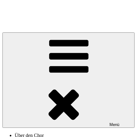
Zum
Inhalt
springen
Ernst Senff Chor
Menü
Über den Chor